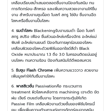
เคลือบเรียบสม่ำเสมอตลอดชิ้นงานป้องกันสนิม ทน
การกัดกร่อน-สึกหรอ และเพิ่มความสวยเงางามให้ชิ้น
งาน สำหรับงานชุบน็อต โบลท์ สกรู โซ่ขับ ชิ้นงานฉีด
โลหะหรือชิ้นงานปั๊มโลหะ
4.
รมดำโลหะ
Blackeningรับงานรมดำ น็อต โบลท์
สกรู สปริง เฟือง ชิ้นส่วนอะไหล่เครื่องจักร อะไหล่แม่
พิมพ์ อะไหล่ยานยนต์ ป้องกันการผุกร่อนของโลหะ
เคลือบผิวของโลหะด้วยฟิล์มออกไซด์สีดำ Black
Oxide หนาประมาณ 1.3 ถึง 3.0 ไมครอนติดแน่นอยู่
บนโลหะ ทนความร้อน ป้องกันสนิมได้ดีพอสมควร
5.
รับชุบ Flash Chrome
เพิ่มความแวววาว สวยงาม
เพิ่มมูลค่าให้กับชิ้นงานโลหะ
6.
พาสสิเวชั่น
Passivationคือ กระบวนการ
treatment ผิวโลหะหลังการ machining เจาะตัด ขัด
ฝน เจียร์ ตบแต่งชิ้นงาน โดยการกระตุ้นให้เกิด
Passive Film เคลือบผิวงานด้วยชั้นของฟิล์มโครเมี่
ยม เพื่อเพิ่มความต้านทานต่อการกัดกร่อนจากสนิม